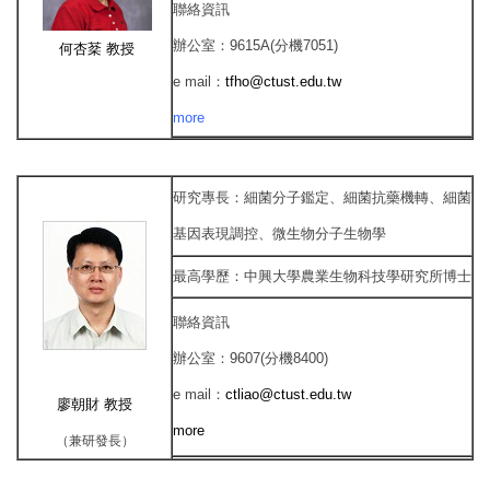
聯絡資訊
辦公室：
9615A(分機7051)
何杏棻
教授
e mail
：
tfho@ctust.edu.tw
more
研究專長
：
細菌分子鑑定、細菌抗藥機轉、細菌
基因表現調控、微生物分子生物學
最高學歷
：
中興大學農業生物科技學研究所博士
聯絡資訊
辦公室
：
9607(分機8400)
e mail
：
ctliao@ctust.edu.tw
廖朝財
教授
more
（兼研發長）