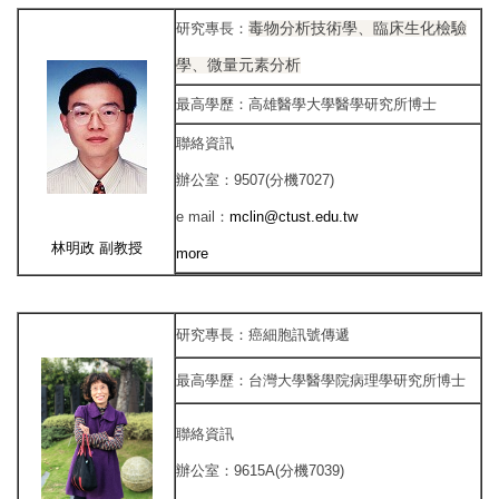
毒物分析技術學、臨床生化檢驗
研究專長
：
學、微量元素分析
最高學歷
：
高雄醫學大學醫學研究所博士
聯絡資訊
辦公室
：9507
(分機7027)
e mail
：
mclin@ctust.edu.tw
林明政
副教授
more
研究專長
：癌細胞訊號傳遞
最高學歷
：
台灣大學醫學院病理學研究所博士
聯絡資訊
辦公室
：
9615A(分機7039)