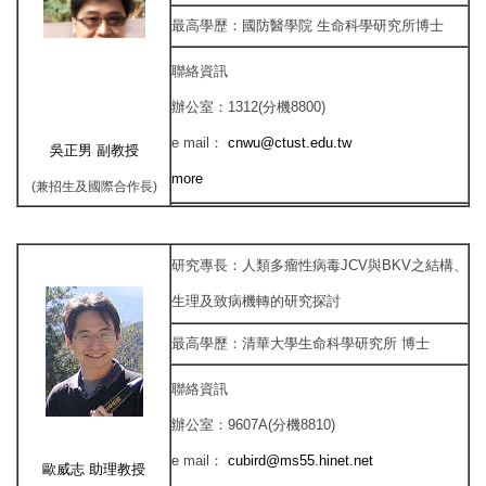
最高學歷
：
國防醫學院
生命科學研究所博士
聯絡資訊
辦公室
：
1312(分機8800)
e mail
：
cnwu@ctust.edu.tw
吳正男
副
教授
more
(兼招生及國際合作長)
研究專長
：
人類多瘤性病毒JCV與BKV之結構、
生理及致病機轉的研究探討
最高學歷
：
清華大學生命科學研究所
博士
聯絡資訊
辦公室
：
9607A(分機8810)
e mail
：
cubird@ms55.hinet.net
歐威志
助理
教授