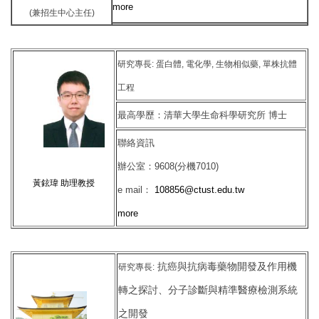
more
(兼招生中心主任)
研究專長: 蛋白體, 電化學, 生物相似藥, 單株抗體
工程
最高學歷：清華大學生命科學研究所 博士
聯絡資訊
辦公室：9608(分機7010)
黃鉉瑋
助理教授
e mail：
108856@ctust.edu.tw
more
抗癌與抗病毒藥物開發及作用機
研究專長:
轉之探討、分子診斷與精準醫療檢測系統
之開發