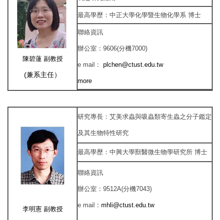
最高學歷：
中正大學化學暨生物化學系 博士
聯絡資訊
辦公室：
9606(分機7000)
陳碧蓮 副教授
e mail
：
plchen@ctust.edu.tw
(
兼系主任）
more
研究專長
：
艾美求蟲與吸蟲類寄生蟲之分子鑑定
及其生物特性研究
最高學歷
：
中興大學獸醫微生物學研究所
博士
聯絡資訊
辦公室
：
9512A(分機7043)
e mail
：
mhli@ctust.edu.tw
李明憲 副
教授