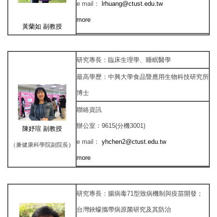
e mail
：
lrhuang@ctust.edu.tw
more
黃蘭如
副教授
研究專長
：
臨床生理學、睡眠醫學
最高學歷
：
中興大學食品暨應用生物科技研究所
博士
聯絡資訊
辦公室
：
9615(分機3001)
陳妤瑄
副教授
e mail
：
yhchen2@ctust.edu.tw
（兼健康科學院副院長
）
more
研究專長
：
腸病毒71型致病機制與疫苗開發；
台灣鋏蠓攜帶病原菌研究及其防治