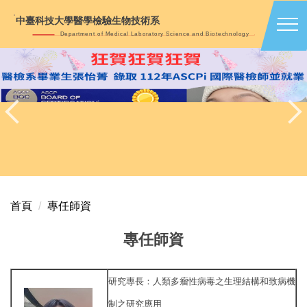
跳
中臺科技大學醫學檢驗生物技術系
到
Department of Medical Laboratory Science and Biotechnology
主
要
內
容
區
首頁
專任師資
專任師資
研究專長：
人類多瘤性病毒之生理結構和致病機
制之研究應用