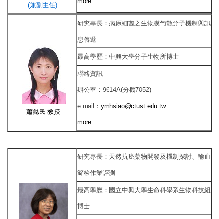
more
(
兼副主任)
研究專長
：
病原細菌之生物膜勻散分子機制與訊
息傳遞
最高學歷
：
中興大學分子生物所博士
聯絡資訊
辦公室
：
9614A(分機7052)
e mail
：
ymhsiao@ctust.edu.tw
蕭懿民
教授
more
研究專長：
天然抗癌藥物開發及機制探討、輸血
篩檢作業評測
最高學歷：國立
中興大學生命科學系生物科技組
博士