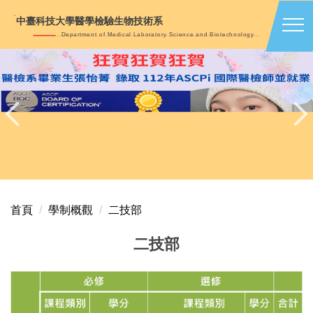
跳
中臺科技大學醫學檢驗生物技術系
到
Department of Medical Laboratory Science and Biotechnology
主
要
內
容
區
首頁
學制概觀
二技部
二技部