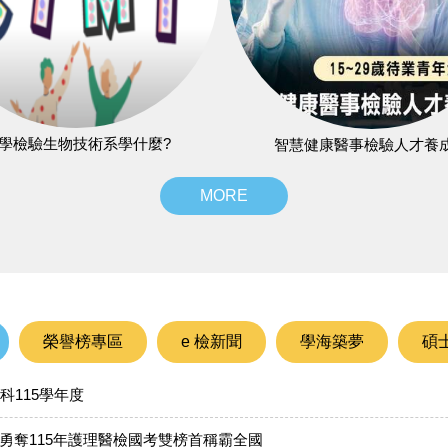
學檢驗生物技術系學什麼?
智慧健康醫事檢驗人才養
MORE
榮譽榜專區
e 檢新聞
學海築夢
碩
科115學年度
勇奪115年護理醫檢國考雙榜首稱霸全國