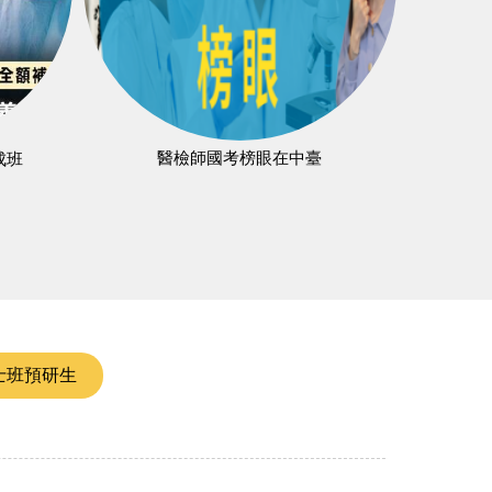
醫檢師國考榜眼在中臺
成班
士班預研生