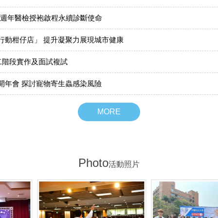
0週年醫檢授袍啟程永續診斷使命
行動柑仔店」 提升凝聚力展現城市健康
二階段實作及面試複試
開年會 探討寵物寄生蟲感染風險
MORE
Photo
活動照片