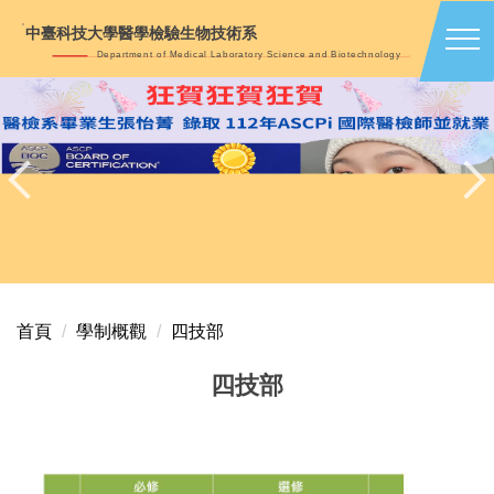
跳
中臺科技大學醫學檢驗生物技術系
到
Department of Medical Laboratory Science and Biotechnology
主
要
內
容
區
首頁
學制概觀
四技部
四技部