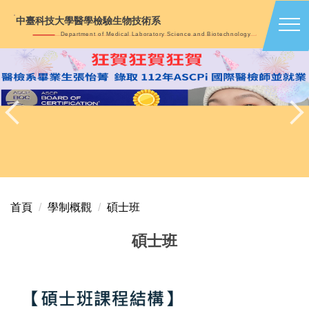
跳
中臺科技大學醫學檢驗生物技術系
到
Department of Medical Laboratory Science and Biotechnology
主
要
內
容
區
首頁
學制概觀
碩士班
碩士班