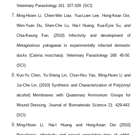
Veterinary Parasitology 161: 327-329. (SCI)
Ming-Hsien Li, Chien-Wei Liao, Yua-Luen Lee, Hong-Kean Ooi,
Wen-Yuan Du, Shen-Che Lu, Hai-I Huang, Kua-Eyre Su, and
Chia-Kwung Fan, (2010) Infectivity and development of
Metagonimus yokagawai
in experimentally infected domestic
ducks (Cairina moschata). Veterinary Parasitology 168: 45-50.
(SCI)
Kuo-Yu Chen, Yu-Sheng Lin, Chun-Hsu Yao, Ming-Hsien Li and
Jui-Che Lin, (2010) Synthesis and Characterization of Poly(vinyl
alcohol) Membranes with Quaternary Ammonium Groups for
Wound Dressing. Journal of Biomaterials Science 21: 429-443.
(SCI)
Ming-Hsien Li, Hai-I Huang and Hong-Kean Ooi (2010)
Prevalence, infectivity and oocyst sporulation time of rabbit-