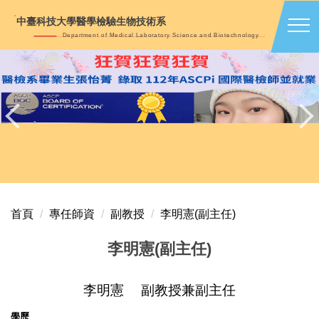
跳
中臺科技大學醫學檢驗生物技術系
到
Department of Medical Laboratory Science and Biotechnology
主
要
內
容
區
首頁
專任師資
副教授
李明憲(副主任)
李明憲(副主任)
李明憲 副教授兼副主任
學歷