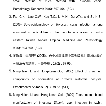
small intestine of mice infected with
Toxocara canis
.
Parasitology Research 94(6): 397-404. (SCI)
Fan C.K., Liao C.W., Kao T.C., Li M.H., Du W.Y., and Su K.E.,
(2005) Sero-epidemiology of
Toxocara canis
infection among
aboriginal schoolchildren in the mountainous areas of north-
eastern Taiwan. Annals Tropical Medicine and Parasitololgy
99(6): 593-600. (SCI)
黃海義、李明憲
* (2005)
。台中地區溪流中異形吸蟲科囊狀幼蟲的
分離及分布調查。中臺學報，
17(2)
，
87-99
。
Ming-Hsien Li and Hong-Kean Ooi, (2008) Effect of chromium
compounds on sporulation of
Eimeria piriformis
oocysts.
Experimental Animals 57(1): 79-83. (SCI)
Ming-Hsien Li and Hong-Kean Ooi, (2009) Fecal occult blood
manifestation of intestinal
Eimeria
spp. infection in rabbit.