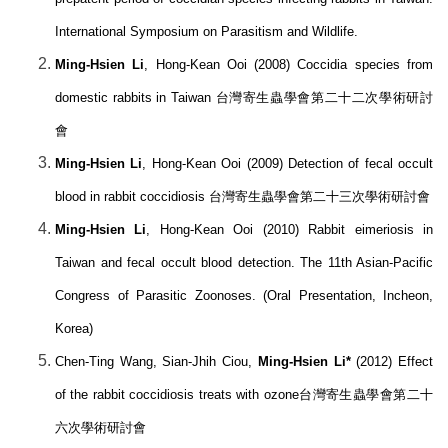
International Symposium on Parasitism and Wildlife.
Ming-Hsien Li
, Hong-Kean Ooi (2008) Coccidia species from
domestic rabbits in Taiwan
台灣寄生蟲學會第二十二次學術研討
會
Ming-Hsien Li
, Hong-Kean Ooi (2009) Detection of fecal occult
blood in rabbit coccidiosis
台灣寄生蟲學會第二十三次學術研討會
Ming-Hsien Li
, Hong-Kean Ooi (2010) Rabbit eimeriosis in
Taiwan and fecal occult blood detection. The 11th Asian-Pacific
Congress of Parasitic Zoonoses. (Oral Presentation, Incheon,
Korea)
Chen-Ting Wang, Sian-Jhih Ciou,
Ming-Hsien Li*
(2012) Effect
of the rabbit coccidiosis treats with ozone
台灣寄生蟲學會第二十
六次學術研討會