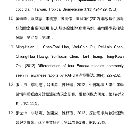
coccidia in Taiwan. Tropical Biomedicine 37(3) 424-429. (SCI)
黃瓊華，歐威志，李明憲，陳奕儒，陳碧蓮
* (2012)
非致病性病毒
類殼體之生產與應用
以人類多瘤性
BK
病毒為例。生物醫學及檢驗
:
雜誌，第
24
卷，第
3
期。
Ming-Hsien Li, Chao-Tsai Liao, Wei-Chih Ou, Pei-Lain Chen,
Chiung-Hua Huang, Yu-Hsuan Chen, Hai-I Huang, Hong-Kean
Ooi. (2012) Differentiation of four
Eimeria
species commonly
seen in Taiwanese rabbits by RAPD
台灣獸醫誌
, 38(4): 227-232.
張世沛，李明憲，翁旭昇，陳妤瑄。
2012
。中部地區大學生運動
習慣與睡眠總分對體適能表現之影響。運動與觀光研究，第
1
卷第
2
期，第
1-11
頁。
張世沛、李明憲、施國森、陳妤瑄。
2013
。探討睡眠時數對運動
參與之影響。休閒事業研究，第
11
卷第
1
期，第
18-28
頁。