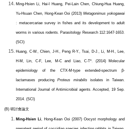
Ming-Hsien Li, Hai-I Huang, Pei-Lain Chen, Chiung-Hua Huang,
Yu-Hsuan Chen, Hong-Kean Ooi (2013)
Metagonimus yokogawai
: metacercariae survey in fishes and its development to adult
worms in various rodents. Parasitology Research 112:1647-1653.
(SCI)
Huang, C-W., Chien, J-H., Peng R-Y., Tsai, D-J., Li, M-H., Lee,
H-M, Lin, C-F, Lee, M-C and Liao, C-T*. (2014) Molecular
epidemiology of the CTX-M-type extended-spectrum
β
-
lactamases producing
Proteus mirabilis
isolates in Taiwan.
International Journal of Antimicrobial agents. Accepted, 19 Sep.
2014. (SCI)
(B)
研討會論文
Ming-Hsien Li
, Hong-Kean Ooi (2007) Oocyst morphology and
prepatent period of coccidian species infecting rabbits in Taiwan.