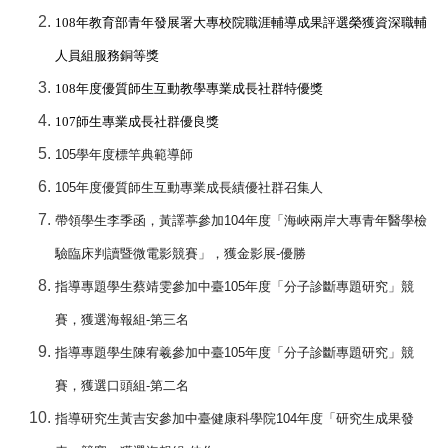
108
年教育部青年發展署大專校院職涯輔導成果評選榮獲資深職輔
人員組服務銅等獎
108
年度優質師生互動教學專業成長社群特優獎
107
師生專業成長社群優良獎
105
學年度標竿典範導師
105
年度優質師生互動專業成長績優社群召集人
帶領學生李季函，黃譯葶參加
104
年度「海峽兩岸大專青年醫學檢
驗臨床判讀暨微電影競賽」，獲金影展
-
優勝
指導專題學生蔡靖雯參加中臺
105
年度「分子診斷專題研究」競
賽，獲選海報組
-
第三名
指導專題學生陳宥羲參加中臺
105
年度「分子診斷專題研究」競
賽，獲選口頭組
-
第二名
指導研究生黃吉安參加中臺健康科學院
104
年度「研究生成果發