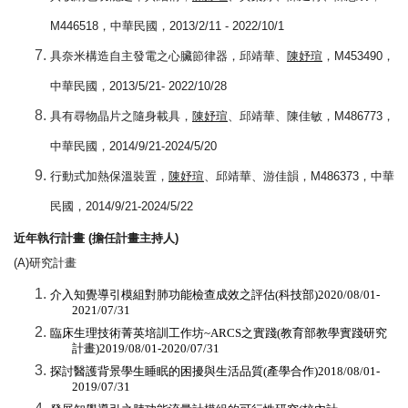
M446518
，中華民國，
2013/2/11 - 2022/10/1
具奈米構造自主發電之心臟節律器，邱靖華、
陳妤瑄
，
M453490
，
中華民國，
2013/5/21- 2022/10/28
具有尋物晶片之隨身載具，
陳妤瑄
、邱靖華、陳佳敏，
M486773
，
中華民國，
2014/9/21-2024/5/20
行動式加熱保溫裝置，
陳妤瑄
、邱靖華、游佳韻，
M486373
，中華
民國，
2014/9/21-2024/5/22
近年執行計畫
(
擔任計畫主持人
)
(A)
研究計畫
介入知覺導引模組對肺功能檢查成效之評估
(
科技部
)2020/08/01-
2021/07/31
臨床生理技術菁英培訓工作坊
~ARCS
之實踐
(
教育部教學實踐研究
計畫
)2019/08/01-2020/07/31
探討醫護背景學生睡眠的困擾與生活品質
(
產學合作
)2018/08/01-
2019/07/31