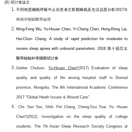
(B)
研討會論文
不同程度睡眠呼吸中止症患者主客觀睡眠及生活品質分析2017
海
峽兩岸檢驗醫學論壇
Ming-Feng Wu, Yu-Hsuan Chen, Yi-Cheng Chen, Hong-Rong Lai,
Hui-Chun- Chang. A study of rapid prediction for moderate to
severe sleep apnea with unbound parameters. 2018
第十屆亞太
醫學檢驗科學國際研討會
Gerlee Chuluun,
Yu-Hsuan Chen*
(2017) Evaluation of sleep
quality and quality of life among hospital staff in Dornod
province, Mongolia. The 9th International Academic Conference
2017 "Global Heath Issues & Wound Care"
Chi- Sen Yen, Shih- Pei Chang, Cheng-Szu Tsai, Yu- Hsuan
Chen*(2012). Investigation on the sleep quality of college
students. The 7th Asian Sleep Research Society Congress at