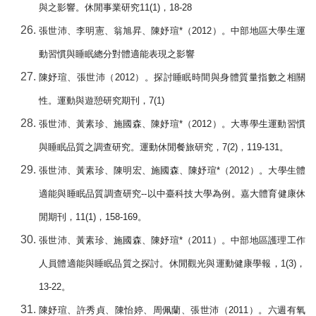
與之影響。休閒事業研究
11(1)
，
18-28
張世沛、李明憲、翁旭昇、陳妤瑄
*
（
2012
）。中部地區大學生運
動習慣與睡眠總分對體適能表現之影響
陳妤瑄、張世沛（
2012
）。探討睡眠時間與身體質量指數之相關
性。運動與遊憩研究期刊，
7(1)
張世沛、黃素珍、施國森、陳妤瑄
*
（
2012
）。大專學生運動習慣
與睡眠品質之調查研究。運動休閒餐旅研究，
7(2)
，
119-131
。
張世沛、黃素珍、陳明宏、施國森、陳妤瑄
*
（
2012
）。大學生體
適能與睡眠品質調查研究
--
以中臺科技大學為例。嘉大體育健康休
閒期刊，
11(1)
，
158-169
。
張世沛、黃素珍、施國森、陳妤瑄
*
（
2011
）。中部地區護理工作
人員體適能與睡眠品質之探討。休閒觀光與運動健康學報，
1(3)
，
13-22
。
陳妤瑄、許秀貞、陳怡婷、周佩蘭、張世沛（
2011
）。六週有氧