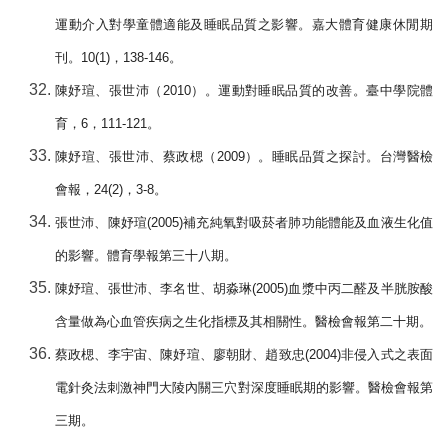
運動介入對學童體適能及睡眠品質之影響。嘉大體育健康休閒期
刊。
10(1)
，
138-146
。
陳妤瑄、張世沛（
2010
）。運動對睡眠品質的改善。臺中學院體
育，
6
，
111-121
。
陳妤瑄、張世沛、蔡政楒（
2009
）。睡眠品質之探討。台灣醫檢
會報，
24(2)
，
3-8
。
張世沛、陳妤瑄
(2005)
補充純氧對吸菸者肺功能體能及血液生化值
的影響。體育學報第三十八期。
陳妤瑄、張世沛、李名世、胡淼琳
(2005)
血漿中丙二醛及半胱胺酸
含量做為心血管疾病之生化指標及其相關性。醫檢會報第二十期。
蔡政楒、李宇宙、陳妤瑄、廖朝財、趙致忠
(2004)
非侵入式之表面
電針灸法刺激神門大陵內關三穴對深度睡眠期的影響。醫檢會報第
三期。