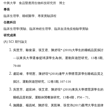
中興大學
食品暨應用生物科技研究所
博士
專長
臨床生理學、睡眠醫學、專業實驗課程
任教科目
臨床生理學
/
實驗、臨床神經生理學、臨床血清免疫檢驗學實驗
研究成果
(A) SCI
期刊論文
吳慧芳、駱俊霖、張艾君、陳妤瑄
* (2019)
大學生的睡眠品質探討
—以東吳大學選修籃球課學生為例。運動與遊憩研究。
13
卷
3
期
,
79-88
盧廷峻、李明憲、陳妤瑄
*(2018)
逢甲大學體育課學生睡眠品質之
探討。運動與遊憩研究。
12
卷
3
期
, 107-116
吳慧芳、趙宸紳、張艾君、陳妤瑄
* (2018)
東吳大學體育課學生的
睡眠品質初探。運動休閒餐旅研究。
13
卷
4
期，
P56 – 71
。
施國森、楊昌斌、陳妤瑄、黃凱琳、張世沛
(2017)
臺灣大學生規律