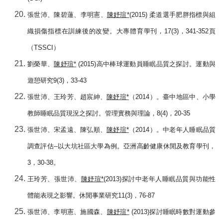
張世沛、陳碧蓮、李明憲、
陳妤瑄
*
(2015)
柔道選手肥胖指標與組
織損傷指標在訓練後的改變。大專體育學刊，
17(3)
，
341-352
頁
（
TSSCI
）
劉榮華、
陳妤瑄
*
(2015)
高中棒球運動員睡眠品質之探討。運動與
遊憩研究
9(3)
，
33-43
張世沛、王玲芳、趙宸紳、
陳妤瑄
*
（
2014
）。臺中地區中、小學
教師睡眠品質現況之探討。管理實務與理論，
8(4)
，
20-35
張世沛、宋孟遠、陳弘順、
陳妤瑄
*
（
2014
）。中老年人睡眠品質
調查評估
--
以大坑社區大學為例。亞洲高齡健康休閒及教育學刊，
3
，
30-38
。
王玲芳、張世沛、
陳妤瑄
*
(2013)
探討中老年人睡眠品質與功能性
體能表現之影響。休閒事業研究
11(3)
，
76-87
張世沛、李明憲、施國森、
陳妤瑄
*
(2013)
探討睡眠時數對運動參