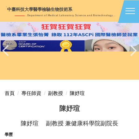
跳
中臺科技大學醫學檢驗生物技術系
到
Department of Medical Laboratory Science and Biotechnology
主
要
內
容
區
首頁
專任師資
副教授
陳妤瑄
陳妤瑄
陳妤瑄 副教授 兼健康科學院副院長
學歷