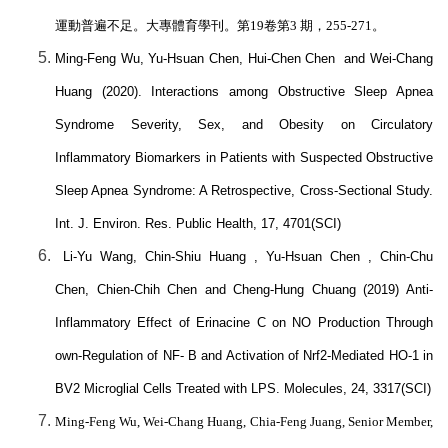
運動普遍不足。大專體育學刊。第
19
卷第
3
期，
255-271
。
Ming-Feng Wu, Yu-Hsuan Chen, Hui-Chen Chen and Wei-Chang
Huang (2020). Interactions among Obstructive Sleep Apnea
Syndrome Severity, Sex, and Obesity on Circulatory
Inflammatory Biomarkers in Patients with Suspected Obstructive
Sleep Apnea Syndrome: A Retrospective, Cross-Sectional Study.
Int. J. Environ. Res. Public Health, 17, 4701(SCI)
Li-Yu Wang, Chin-Shiu Huang , Yu-Hsuan Chen , Chin-Chu
Chen, Chien-Chih Chen and Cheng-Hung Chuang (2019) Anti-
Inflammatory Effect of Erinacine C on NO Production Through
own-Regulation of NF- B and Activation of Nrf2-Mediated HO-1 in
BV2 Microglial Cells Treated with LPS. Molecules, 24, 3317(SCI)
Ming-Feng Wu, Wei-Chang Huang, Chia-Feng Juang, Senior Member,