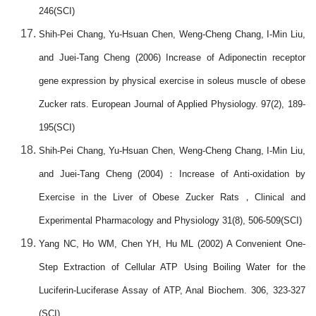
246(SCI)
Shih-Pei Chang, Yu-Hsuan Chen, Weng-Cheng Chang, I-Min Liu,
and Juei-Tang Cheng (2006) Increase of Adiponectin receptor
gene expression by physical exercise in soleus muscle of obese
Zucker rats. European Journal of Applied Physiology. 97(2), 189-
195(SCI)
Shih-Pei Chang, Yu-Hsuan Chen, Weng-Cheng Chang, I-Min Liu,
and Juei-Tang Cheng (2004)
：
Increase of Anti-oxidation by
Exercise in the Liver of Obese Zucker Rats
，
Clinical and
Experimental Pharmacology and Physiology 31(8), 506-509(SCI)
Yang NC, Ho WM, Chen YH, Hu ML (2002) A Convenient One-
Step Extraction of Cellular ATP Using Boiling Water for the
Luciferin-Luciferase Assay of ATP, Anal Biochem. 306, 323-327
(SCI)