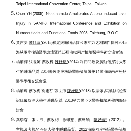
Taipei International Convention Center, Taipei, Taiwan
Chen YH (2008). Nicotinamide Ameliorates Alcohol-induced Liver
Injury in SAMP8. International Conference and Exhibition on
Nutraceuticals and Functional Foods 2008, Taichung, R.O.C.
黃吉安
陳妤瑄
*
(2015)
禪定與睡眠品質和專注力之相關性探討
2015
海峽兩岸檢驗醫學論壇暨第
15
屆海峽兩岸檢驗醫學學術交流會議
楊炳輝 張世沛 蔡政楒
陳妤瑄
*
(2014)
利用問卷及腕動儀探討大學
生的睡眠品質
2014
海峽兩岸檢驗醫學論壇暨第
14
屆海峽兩岸檢驗
醫學學術交流會議
楊炳輝 蔡政楒 劉惠芬 張世沛
陳妤瑄
*
(2013)
以居家多項睡眠檢查
記錄儀監測大學生睡眠品質
. 2013
第六屆亞太醫學檢驗科學國際研
討會
葉季森、張世沛、蔡政楒、徐珮慈、蔡緻穎、
陳妤瑄
*
（
2012
）。
主觀及客觀的評估大學生睡眠品質。
2012
海峽兩岸檢驗醫學論壇