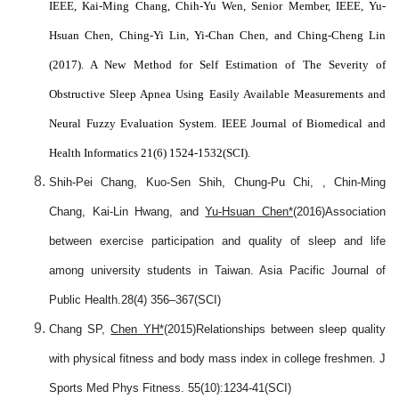
IEEE, Kai-Ming Chang, Chih-Yu Wen, Senior Member, IEEE, Yu-
Hsuan Chen, Ching-Yi Lin, Yi-Chan Chen, and Ching-Cheng Lin
(2017). A New Method for Self Estimation of The Severity of
Obstructive Sleep Apnea Using Easily Available Measurements and
Neural Fuzzy Evaluation System. IEEE Journal of Biomedical and
Health Informatics 21(6) 1524-1532(SCI).
Shih-Pei Chang, Kuo-Sen Shih, Chung-Pu Chi, , Chin-Ming
Chang, Kai-Lin Hwang, and
Yu-Hsuan Chen*
(2016)Association
between exercise participation and quality of sleep and life
among university students in Taiwan. Asia Pacific Journal of
Public Health.28(4) 356
–
367(SCI)
Chang SP,
Chen YH*
(2015)Relationships between sleep quality
with physical fitness and body mass index in college freshmen. J
Sports Med Phys Fitness. 55(10):1234-41(SCI)