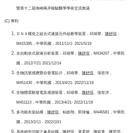
暨第十二屆海峽兩岸檢驗醫學學術交流會議
(C)
專利
ＤＮＡ構造之組合式連接元件組教學裝置，邱靖華、
陳妤瑄
，
M415385
，中華民國，
2011/11/1- 2021/5/19
全自動坐式尿液分析裝置，邱靖華、
陳妤瑄
，
M434207
，中華民
國，
2012/7/21 2021/12/14
生物訊號感應暨自發電貼片，邱靖華、
陳妤瑄
、張世沛，
M451430
，中華民國，
2013/4/21- 2022/11/19
生物體震動發電及感測裝置，邱靖華、
陳妤瑄
、張世沛，
M451113
，中華民國，
2013/4/21- 2022/11/19
多功能衣架結構，
陳妤瑄
、粘皓翔、郭瑋倫，
M446581
，中華民
國，
2013/2/11 - 2022/10/1
具收納包功能之傘具結構，
陳妤瑄
、黃柔婷、陳延青、陳思羽，