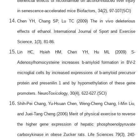
Beneficial effects of nicotinamide on alcohol-induced liver injury
in senescence-accelerated mice Biofactors, 34(2), 97-107(SCI)
Chen YH, Chang SP, Lu TC (2009) The in vivo deleterious
effects of ethanol. International Journal of Sport and Exercise
Science, 1(3), 81-86.
Lin HC, Hsieh HM, Chen YH, Hu ML (2009) S-
Adenosylhomocysteine increases b-amyloid formation in BV-2
microglial cells by increased expressions of b-amyloid precursor
protein and presenilin 1 and by hypomethylation of these gene
promoters. NeuroToxicology, 30(4), 622-627.(SCI)
Shih-Pei Chang, Yu-Hsuan Chen, Weng-Cheng Chang, I-Min Liu,
and Juei-Tang Cheng (2006) Merit of physical exercise to reverse
the higher gene expression of hepatic phosphoenolpyruvate
carboxykinase in obese Zucker rats. Life Sciences 79(3), 240-