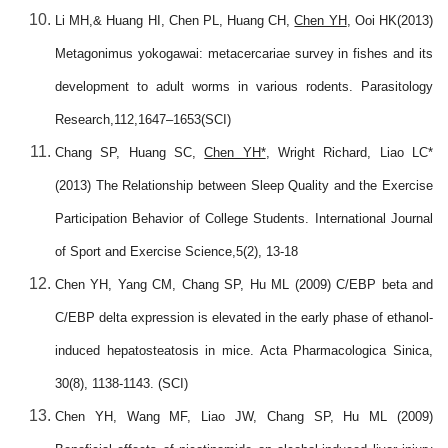
Li MH,& Huang HI, Chen PL, Huang CH,
Chen YH
, Ooi HK(2013)
Metagonimus yokogawai: metacercariae survey in fishes and its
development to adult worms in various rodents. Parasitology
Research,112,1647
–
1653(SCI)
Chang SP, Huang SC,
Chen YH*
, Wright Richard, Liao LC*
(2013) The Relationship between Sleep Quality and the Exercise
Participation Behavior of College Students. International Journal
of Sport and Exercise Science,5(2), 13-18
Chen YH, Yang CM, Chang SP, Hu ML (2009) C/EBP beta and
C/EBP delta expression is elevated in the early phase of ethanol-
induced hepatosteatosis in mice. Acta Pharmacologica Sinica,
30(8), 1138-1143. (SCI)
Chen YH, Wang MF, Liao JW, Chang SP, Hu ML (2009)