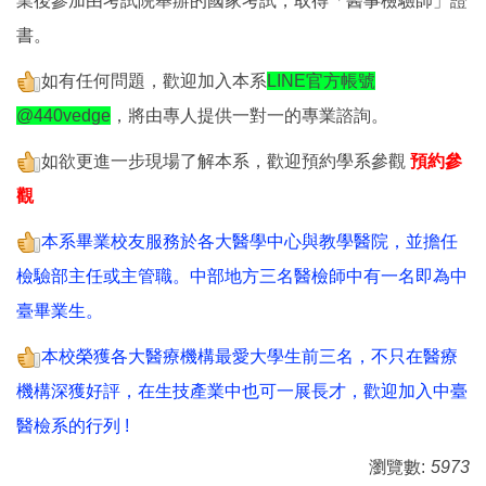
業後參加由考試院舉辦的國家考試，取得「醫事檢驗師」證
書。
如有任何問題，歡迎加入本系
LINE官方帳號
@440vedge
，將由專人提供一對一的專業諮詢。
如欲更進一步現場了解本系，歡迎預約學系參觀
預約參
觀
本系畢業校友服務於各大醫學中心與教學醫院，並擔任
檢驗部主任或主管職。中部地方三名醫檢師中有一名即為中
臺畢業生。
本校榮獲各大醫療機構最愛大學生前三名，不只在醫療
機構深獲好評，在生技產業中也可一展長才，歡迎加入中臺
醫檢系的行列 !
瀏覽數:
5973